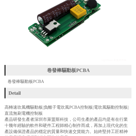
卷發棒驅動板PCBA
卷發棒驅動板PCBA
Detail
高
轉
速吹風機驅動板
|
負離子電吹風
PCBA控制板|
電吹風驅動
控制板
|
直流無刷電機控制板
產品研發生產者深圳市萊盟斯科技，公司生產的產品均是有在行業
十幾年經驗的軟件和硬件工程師精心制作而成，再加上現代化的生
產設備保證產品的穩定的質量和快速交貨能力。始終堅持工匠精神