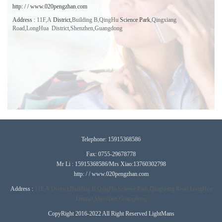
http: / / www.020pengzhan.com
Address
:
11F,A
District,
Building B,QingHu
Science Park
,
Qingxiang
Road,LongHua District,Shenzhen,
Guangdong
T
elephone:
15915368586
Fax: 0755-29678778
Mr Li : 15915368586/Mrs Xiao:13760302798
http: / / www.020pengzhan.com
Address :
11F,A
District,
Building B,QingHu
Science Park
,
Qingxiang Road,LongHua
District,Shenzhen,
Guangdong
CopyRight 2016-2022 All Right Reserved LightMans