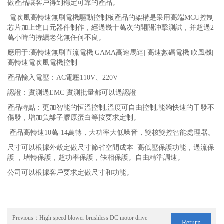
做產品讓客戶得到穩定可靠的產品。
電吹風高轉速無刷電機驅動控制板產品的架構是采用高端
MCU控制
芯片加上進口元器件制作，經過幾十萬次的開關沖擊測試，并超過2
萬小時的持續老化無任何不良。
應用于
:
高轉速
無刷直流電機|GAMA高速馬達| 高速數碼電機|吹風機|
高轉速電吹風電機控制
產品輸入電壓：
AC電壓110V、220V
認證：實測過
EMC 實測批量都可以過認證
產品特點：更加智能的恒溫控制,
溫度可自由控制
,
能夠
快速的干發不
傷發，增加負離子膠原蛋白等按要求定制。
產品高轉速10
萬
-14萬轉，大功率大低噪音，雙核雙控智能處理器。
尺寸可以根據外殼定做尺寸
節省空間成本
高低壓保護功能，過流保
護
，堵轉保護，超功率保護，缺相保護。自由精準調速
。
公司可以根據客戶要求定做尺寸和功能。
Previous：
High speed blower brushless DC motor drive
Return