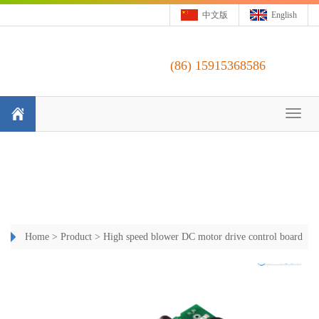
中文版
English
(86)
15915368586
Toggl
naviga
Home
>
Product
>
High speed blower DC motor drive control board