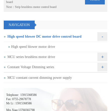
board
Next：
Strip brushless motor control board
NAVIGATION
-
High speed blower DC motor drive control board
High speed blower motor drive
+
MCU series brushless motor drive
+
Constant Voltage Dimming series
MCU constant current dimming power supply
Telephone:
15915368586
Fax: 0755-29678778
Mr Li : 15915368586
Mrs Xiao:13760302798