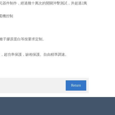
口元器件制作，經過幾十萬次的開關沖擊測試，并超過2萬
風電機控制
離子膠原蛋白等按要求定制。
護，超功率保護，缺相保護。自由精準調速
。
Return