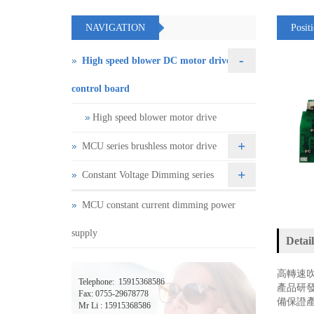
NAVIGATION
Posit
-
High speed blower DC motor drive
control board
High speed blower motor drive
+
MCU series brushless motor drive
+
Constant Voltage Dimming series
MCU constant current dimming power
supply
Detail
高
轉
速
Telephone:
15915368586
產品研
Fax: 0755-29678778
備保證
Mr Li : 15915368586