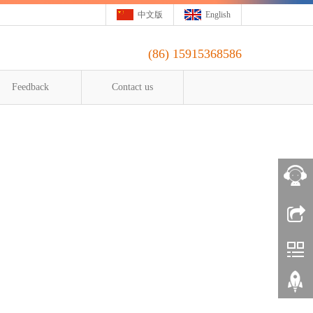
中文版
English
(86)
15915368586
Feedback
Contact us