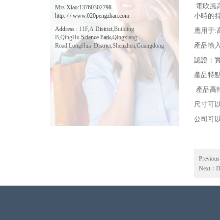
電吹風
Mrs Xiao:13760302798
http: / / www.020pengzhan.com
小時的
Address
:
11F,A
District,
Building
應用于
:
B,QingHu
Science Park
,
Qingxiang
產品輸
Road,LongHua District,Shenzhen,
Guangdong
認證：
產品特點
產品高轉
尺寸可
公司可
Previou
Next：
D