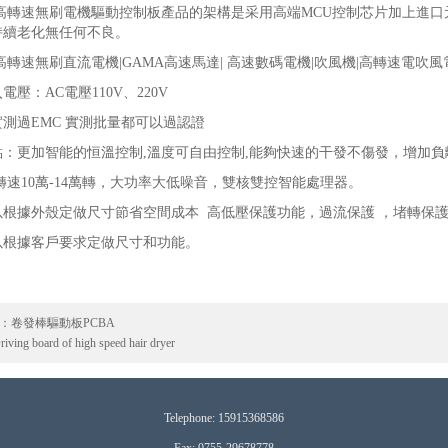
高轉速無刷電機驅動控制板產品的架構是采用高端
MCU控制芯片加上進
持續老化無任何不良。
高轉速
無刷直流電機|GAMA高速馬達| 高速數碼電機|吹風機|高轉速電吹
入電壓：
AC電壓110V、220V
實測過
EMC 實測批量都可以過認證
：更加智能的恒溫控制,
溫度可自由控制
,
能夠
快速的干發不傷發，增加負
速10
萬
-14萬轉，大功率大低噪音，雙核雙控智能處理器。
以根據外殼定做尺寸
節省空間成本
高低壓保護功能，過流保護
，堵轉保
以根據客戶要求定做尺寸和功能。
s：
卷發棒驅動板PCBA
riving board of high speed hair dryer
T
elephone:
15915368586