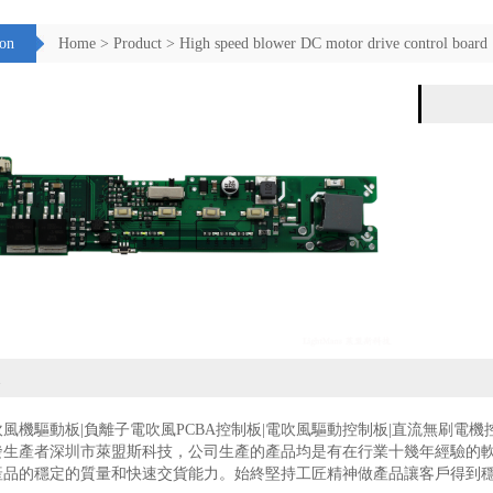
ion
Home
>
Product
>
High speed blower DC motor drive control board
吹風機驅動板
|
負離子電吹風
PCBA控制板|
電吹風驅動
控制板
|直流無刷電機
發生產者深圳市萊盟斯科技，公司生產的產品均是有在行業十幾年經驗的
產品的穩定的質量和快速交貨能力。始終堅持工匠精神做產品讓客戶得到