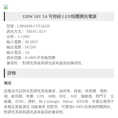
120W 24V 5A 可控硅 LED恒壓調光電源
型號 : LMSDIM-CVT24120
調光方式： TRIAC/ ELV
功率：1-120W
輸入電壓：90-265V
輸出電壓：DC24V
輸出電流：5A
調光范圍：0-100%平滑無閃爍
兼容性： 對調光系統和調光器有超高的兼容性。
詳情
概述
該產品可以與任意調光系統兼容，如邦奇、路創、快思聰、飛利
浦、歐司朗、奇勝、LDS、ABB、HDL、ASF、施耐德、西門子、立
維騰、JUNG、博科、Be Lichtregle、Helvar、KNX等，并廣泛應用于
各種五星級酒店 頂級會所 別墅等。可實現0-100%光滑無閃爍調光。
對調光系統和調光器有超高的兼容性。