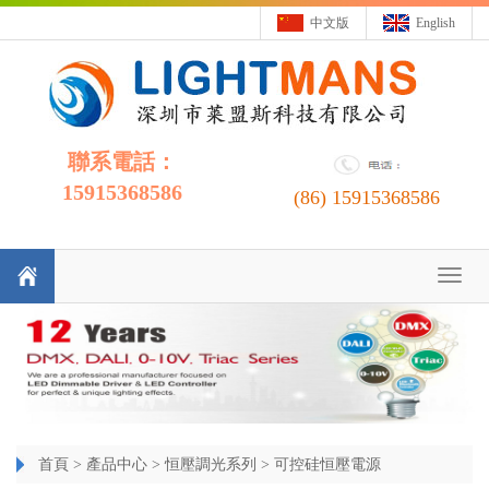
中文版
English
聯系電話：
15915368586
(86)
15915368586
Toggl
naviga
首頁
>
產品中心
>
恒壓調光系列
>
可控硅恒壓電源