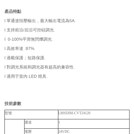
產品特點
l 單通道恒壓輸出，最大輸出電流為5A.
l 支持前沿/后沿可控硅調光.
l 0-100%平滑無閃爍調光.
l 高效率達
:87%.
l 過載保護；短路保護.
l 對調光系統和調光器有超高的兼容性.
l 適用于室內 LED 燈具.
技術參數
型號
LMSDIM-CVT24120
通道
1
電壓
24VDC