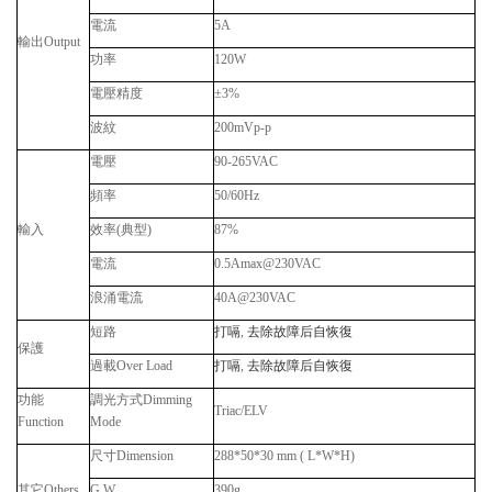
電流
5A
輸出
Output
功率
120W
電壓精度
±3%
波紋
200mVp-p
電壓
90-265VAC
頻率
50/60Hz
輸入
效率
(
典型
)
87%
電流
0.5Amax@230VAC
浪涌電流
40A@230VAC
短路
打嗝
,
去除故障后自恢復
保護
過載
Over Load
打嗝
,
去除故障后自恢復
功能
調光方式
Dimming
Triac/ELV
Function
Mode
尺寸
Dimension
288*50*30 mm ( L*W*H)
其它
Others
G.W.
390g