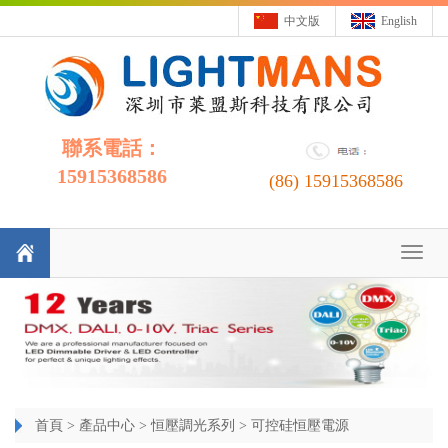
中文版
English
聯系電話：
15915368586
(86)
15915368586
Toggl
naviga
首頁
>
產品中心
>
恒壓調光系列
>
可控硅恒壓電源