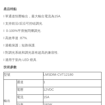
產品特點
l 單通道恒壓輸出，最大輸出電流為15A.
l 支持前沿/后沿可控硅調光.
l 0-100%平滑無閃爍調光.
l 高效率達
:87%.
l 過載保護；短路保護.
l 對調光系統和調光器有超高的兼容性.
l 適用于室內 LED 燈具.
技術參數
型號
LMSDIM-CVT12180
通道
1
電壓
12VDC
電流
15A
輸出
功率
180W