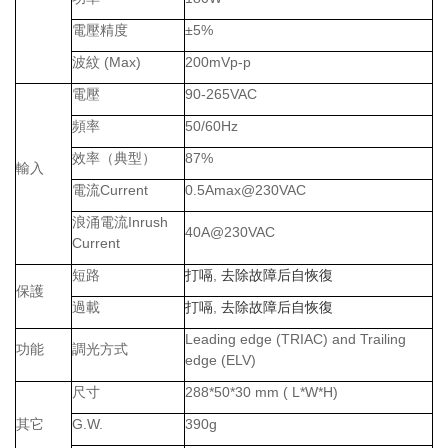
電壓精度
±5%
波紋
(Max)
200mVp-p
電壓
90-265VAC
頻率
50/60Hz
效率（典型）
87%
輸入
電流
Current
0.5Amax@230VAC
浪涌電流
Inrush
40A@230VAC
Current
短路
打嗝
,
去除故障后自恢復
保護
過載
打嗝
,
去除故障后自恢復
Leading edge (TRIAC) and Trailing
功能
調光方式
edge (ELV)
尺寸
288*50*30 mm ( L*W*H)
其它
G.W.
390g