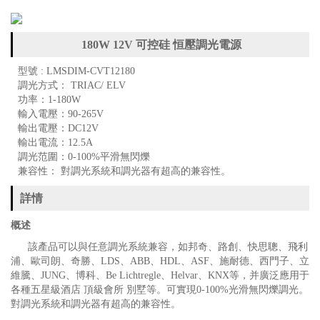
180W 12V 可控硅 恒壓調光電源
型號 : LMSDIM-CVT12180
調光方式： TRIAC/ ELV
功率：1-180W
輸入電壓：90-265V
輸出電壓：DC12V
輸出電流：12.5A
調光范圍：0-100%平滑無閃爍
兼容性： 對調光系統和調光器有超高的兼容性。
詳情
概述
該產品可以與任意調光系統兼容，如邦奇、路創、快思聰、飛利
浦、歐司朗、奇勝、LDS、ABB、HDL、ASF、施耐德、西門子、立
維騰、JUNG、博科、Be Lichtregle、Helvar、KNX等，并廣泛應用于
各種五星級酒店 頂級會所 別墅等。可實現0-100%光滑無閃爍調光。
對調光系統和調光器有超高的兼容性。