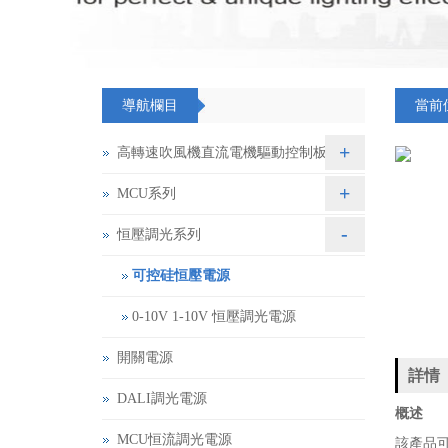
導航欄目
當前
+
高轉速吹風機直流電機驅動控制板
+
MCU系列
-
恒壓調光系列
可控硅恒壓電源
0-10V 1-10V 恒壓調光電源
開關電源
詳情
DALI調光電源
概述
MCU恒流調光電源
該產品可