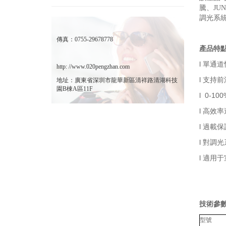
騰、JU
調光系
傳真：0755-29678778
產品特
l 單通
http: //www.020pengzhan.com
l 支持
地址：廣東省深圳市龍華新區清祥路清湖科技
園B棟A區11F
l 0-1
l 高效率
l 過載
l 對調
l 適用于
技術參
型號