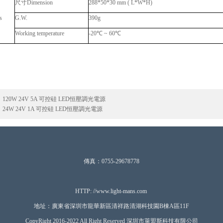
尺寸
Dimension
288*50*30 mm ( L*W*H)
s
G.W.
390g
Working temperature
-20
℃
~ 60
℃
：
120W 24V 5A 可控硅 LED恒壓調光電源
：
24W 24V 1A 可控硅 LED恒壓調光電源
傳真：0755-29678778
HTTP: //www.ligh
t-mans.com
地址：廣東省深圳市龍華新區清祥路清湖科技園B棟A區11F
CopyRight 2016-2022 All Right Reserved 深圳市萊盟斯科技有限公司