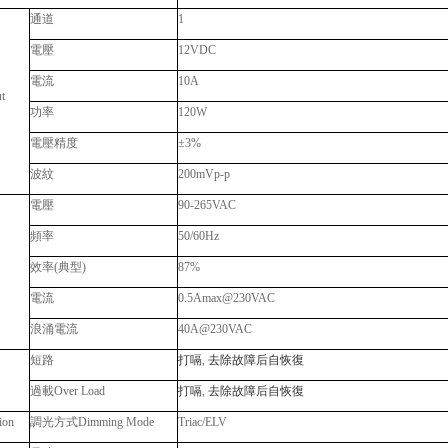
通道
1
電壓
12VDC
電流
10A
t
功率
120W
電壓精度
±3%
波紋
200mVp-p
電壓
90-265VAC
頻率
50/60Hz
效率
(
典型
)
87%
電流
0.5Amax@230VAC
浪涌電流
40A@230VAC
短路
打嗝
,
去除故障后自恢復
過載
Over Load
打嗝
,
去除故障后自恢復
ion
調光方式
Dimming Mode
Triac/ELV