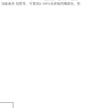
級酒店 頂級會所 別墅等。可實現0-100%光滑無閃爍調光。對