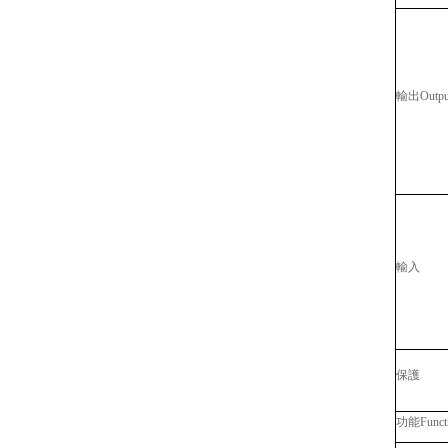
輸出
Outpu
輸入
保護
功能
Funct