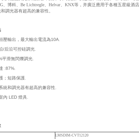
NG、博科、Be Lichtregle、Helvar、KNX等，并廣泛應用于各種五星
統和調光器有超高的兼容性。
點
道恒壓輸出，最大輸出電流為10A.
前沿/后沿可控硅調光.
00%平滑無閃爍調光.
達
:87%.
保護；短路保護.
光系統和調光器有超高的兼容性.
室內 LED 燈具.
數
LMSDIM-CVT12120