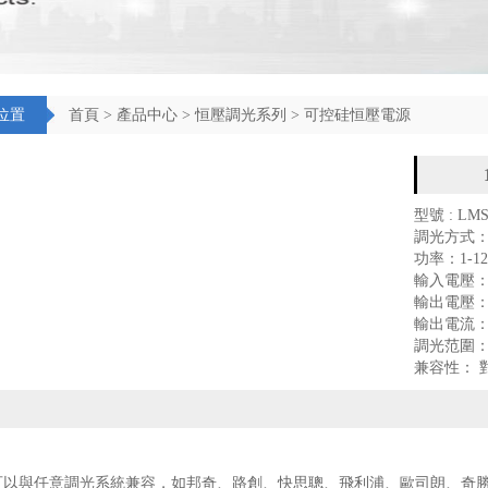
位置
首頁
>
產品中心
>
恒壓調光系列
>
可控硅恒壓電源
型號 : LMS
調光方式： T
功率：1-1
輸入電壓：9
輸出電壓：
輸出電流：
調光范圍：
兼容性： 
以與任意調光系統兼容，如邦奇、路創、快思聰、飛利浦、歐司朗、奇勝、L