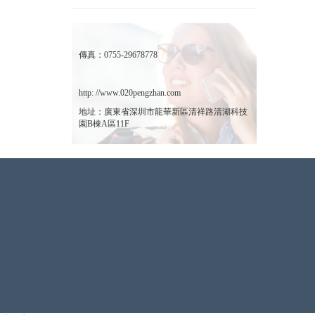
傳真：0755-29678778
http: //www.020pengzhan.com
地址：廣東省深圳市龍華新區清祥路清湖科技
園B棟A區11F