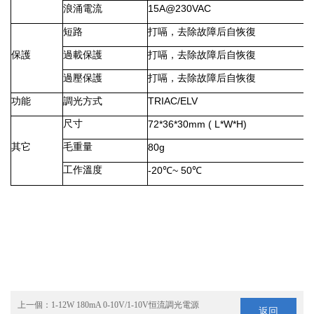
浪涌電流
15A@230VAC
短路
打嗝，去除故障后自恢復
保護
過載保護
打嗝，去除故障后自恢復
過壓保護
打嗝，去除故障后自恢復
功能
調光方式
TRIAC/ELV
尺寸
72*36*30mm ( L*W*H)
其它
毛重量
80g
工作溫度
-20
℃
~ 50
℃
上一個：
1-12W 180mA 0-10V/1-10V恒流調光電源
返回