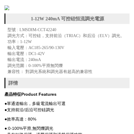
1-12W 240mA 可控硅恒流調光電源
型號 : LMSDIM-CCT42240
調光方式：可控硅，支持前沿（TRIAC）和后沿（ELV）調光。
功率：1-12W
輸入電壓：AC185-265/90-130V
輸出電壓：DC1-42V
輸出電流：240mA
調光范圍：0-100%平滑無閃爍
兼容性： 對調光系統和調光器有超高的兼容性
詳情
產品特征
Product Features
●單通道輸出，多級電流輸出可選
●支持前沿/后沿可控硅調光
●效率高達：80%
●:0-100%平滑,無閃爍調光