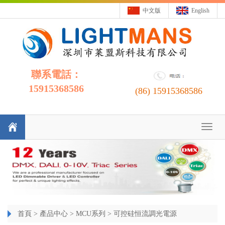
中文版
English
聯系電話：
15915368586
(86)
15915368586
Toggl
naviga
首頁
>
產品中心
>
MCU系列
>
可控硅恒流調光電源