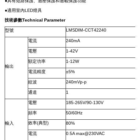
●具有短路保護、
過壓保護
和
過載
保護功能
●適用室內LED燈具
技術參數
Technical Parameter
LMSDIM-CCT42240
型號
電流
240mA
電壓
1-42V
額定功率
1-12W
輸出
電流精度
±5%
紋波
240mVp-p
通道
1
電壓
185-265V/90-130V
頻率
50/60Hz
效率
(
典型
)
輸入
80%
電流
0.5A max@230VAC