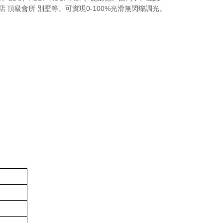
星級酒店 頂級會所 別墅等。可實現0-100%光滑無閃爍調光。