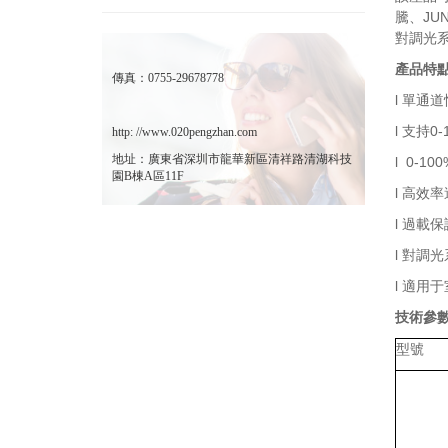
騰、JU
對調光
產品特
傳真：0755-29678778
l 單通
l 支持0
http: //www.020pengzhan.com
地址：廣東省深圳市龍華新區清祥路清湖科技
l 0-1
園B棟A區11F
l 高效率
l 過載
l 對調
l 適用于
技術參
型號