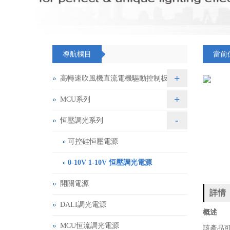
導航欄目
當前
+
高轉速吹風機直流電機驅動控制板
+
MCU系列
-
恒壓調光系列
可控硅恒壓電源
0-10V 1-10V 恒壓調光電源
開關電源
詳情
DALI調光電源
概述
MCU恒流調光電源
該產品可