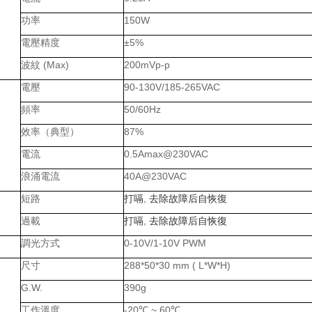
功率
150W
電壓精度
±5%
波紋
(Max)
200mVp-p
電壓
90-130V/185-265VAC
頻率
50/60Hz
效率（典型）
87%
電流
0.5Amax@230VAC
浪涌電流
40A@230VAC
短路
打嗝
,
去除故障后自恢復
過載
打嗝
,
去除故障后自恢復
調光方式
0-10V/1-10V PWM
尺寸
288*50*30 mm ( L*W*H)
G.W.
390g
工作溫度
-20
℃
~ 60
℃