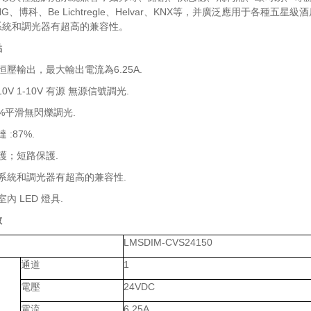
NG、博科、Be Lichtregle、Helvar、KNX等，并廣泛應用于各種五
系統和調光器有超高的兼容性。
點
道恒壓輸出，最大輸出電流為6.25A.
-10V 1-10V 有源 無源信號調光.
00%平滑無閃爍調光.
達
:87%.
保護；短路保護.
光系統和調光器有超高的兼容性.
室內 LED 燈具.
數
LMSDIM-CVS24150
通道
1
電壓
24VDC
電流
6.25A