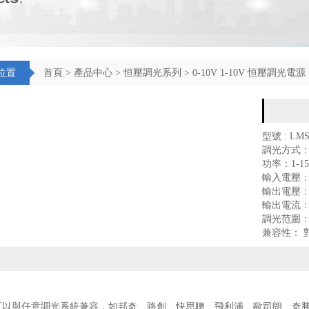
位置
首頁
>
產品中心
>
恒壓調光系列
>
0-10V 1-10V 恒壓調光電源
型號 : LMS
調光方式： 0
功率：1-1
輸入電壓：9
輸出電壓：
輸出電流：6
調光范圍：
兼容性： 
以與任意調光系統兼容，如邦奇、路創、快思聰、飛利浦、歐司朗、奇勝、L