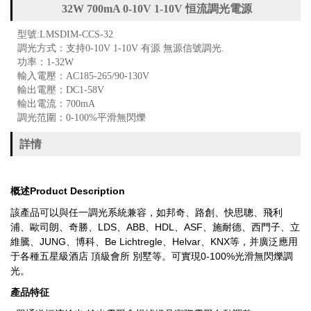
32W 700mA 0-10V 1-10V 恒流調光電源
型號:LMSDIM-CCS-32
調光方式：支持0-10V 1-10V 有源 無源信號調光.
功率：1-32W
輸入電壓：AC185-265/90-130V
輸出電壓：DC1-58V
輸出電流：700mA
調光范圍：0-100%平滑無閃爍
詳情
概述
Product Description
該產品可以與任一調光系統兼容，如邦奇、路創、快思聰、飛利
浦、歐司朗、奇勝、LDS、ABB、HDL、ASF、施耐德、西門子、立
維騰、JUNG、博科、Be Lichtregle、Helvar、KNX等，并廣泛應用
于各種五星級酒店 頂級會所 別墅等。可實現0-100%光滑無閃爍調
光。
產品特征