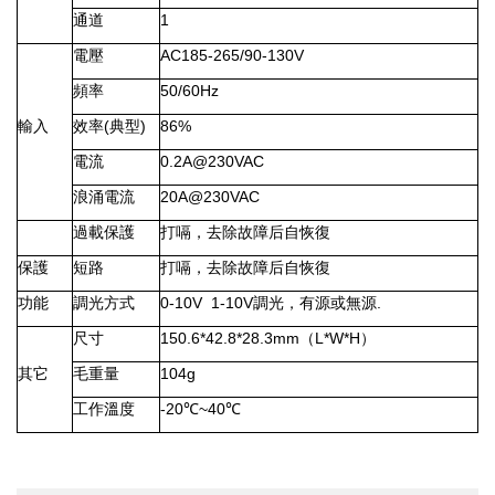
通道
1
電壓
AC185-265/90-130
V
頻率
50/60Hz
輸入
效率
(
典型
)
86%
電流
0.2A@230VAC
浪涌電流
20A@230VAC
過載保護
打嗝，去除故障后自恢復
保護
短路
打嗝，去除故障后自恢復
功能
調光方式
0-10V 1-10V
調光，有源或無源
.
尺寸
150.6*42.8*28.3mm
（
L*W*H
）
其它
毛重量
104g
工作溫度
-20
℃
~40
℃