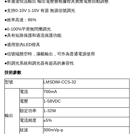
●單通道恒流輸出 輸出電壓會根據燈具實際電壓自動調整.
●支持0-10V 1-10V 有源 無源信號調光.
●效率高達：86%
●0-100%平滑無閃爍調光.
●具有短路保護和過流保護功能.
●適用室內LED燈具
●信號端懸空時，滿載輸出，可作為普通電源使用
●對調光系統和調光器有超高的兼容性.
技術參數
型號
LMSDIM-CCS-32
電流
700mA
電壓
1-58VDC
額定功率
1-32W
輸出
電流精度
±5%
紋波
300mVp-p