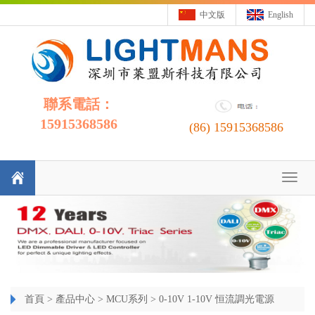
中文版
English
聯系電話：
15915368586
(86)
15915368586
Toggl
naviga
首頁
>
產品中心
>
MCU系列
>
0-10V 1-10V 恒流調光電源