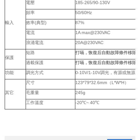
電壓
185-265/90-130V
頻率
50/60Hz
輸入
效率
(
典型
)
87%
電流
1A max@230VAC
浪涌電流
20A@230VAC
短路
打嗝，恢復后自動故障條件移除
保護
過載保護
打嗝，恢復后自動故障條件移除
功能
調光方式
0-10V/1-10V
調光，有源或無源
尺寸
123*79*32.6mm
（
L*W*H
）
其它
毛重量
245g
工作溫度
-20
℃
~ 40
℃