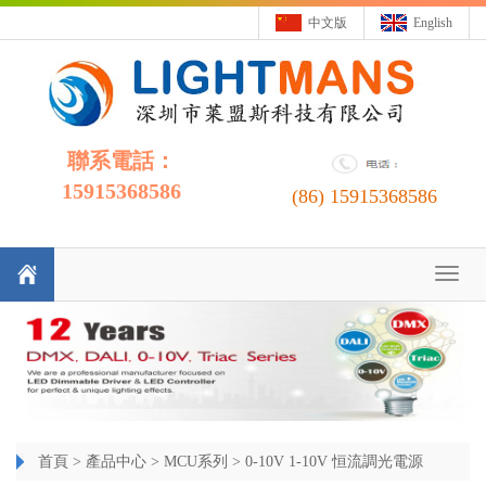
中文版
English
聯系電話：
15915368586
(86)
15915368586
Toggl
naviga
首頁
>
產品中心
>
MCU系列
>
0-10V 1-10V 恒流調光電源