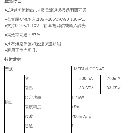
產品特征
●1通道恒流輸出，4級電流通過撥碼開關可選.
●寬電壓交流輸入.
185 ~265VAC/90-130VAC
●支持0-10V/1-10V，有源/無源信號輸入調光.
●高效率高達：87%.
●具有短路保護和過流保護功能.
●適用于室內燈具.
技術參數
型號
LMSDIM-CCS-45
電
500mA
700mA
電壓
33-65V
33-65V
額定功率
1-45W
輸出
電流精度
±5%
紋波
200mVp-p
通道
1