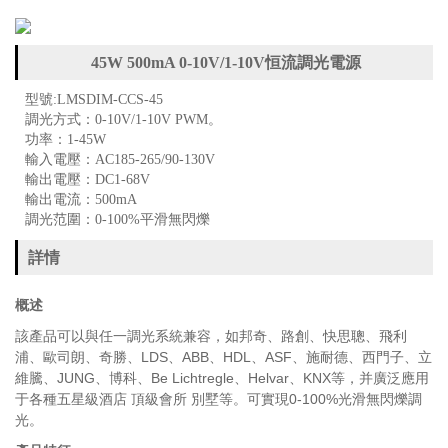
45W 500mA 0-10V/1-10V恒流調光電源
型號:LMSDIM-CCS-45
調光方式：0-10V/1-10V PWM。
功率：1-45W
輸入電壓：AC185-265/90-130V
輸出電壓：DC1-68V
輸出電流：500mA
調光范圍：0-100%平滑無閃爍
詳情
概述
該產品可以與任一調光系統兼容，如邦奇、路創、快思聰、飛利
浦、歐司朗、奇勝、LDS、ABB、HDL、ASF、施耐德、西門子、立
維騰、JUNG、博科、Be Lichtregle、Helvar、KNX等，并廣泛應用
于各種五星級酒店 頂級會所 別墅等。可實現0-100%光滑無閃爍調
光。