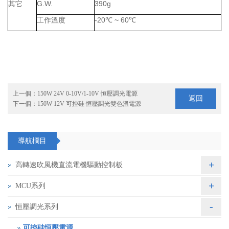
其它
G.W.
390g
工作溫度
-20
℃
~ 60
℃
上一個：
150W 24V 0-10V/1-10V 恒壓調光電源
返回
下一個：
150W 12V 可控硅 恒壓調光雙色溫電源
導航欄目
+
高轉速吹風機直流電機驅動控制板
+
MCU系列
-
恒壓調光系列
可控硅恒壓電源