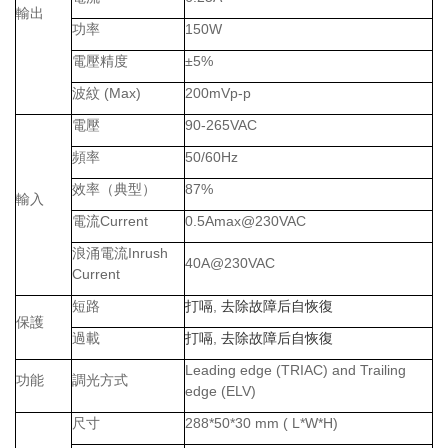
輸出
功率
150W
電壓精度
±5%
波紋
(Max)
200mVp-p
電壓
90-265VAC
頻率
50/60Hz
效率（典型）
87%
輸入
電流
Current
0.5Amax@230VAC
浪涌電流
Inrush
40A@230VAC
Current
短路
打嗝
,
去除故障后自恢復
保護
過載
打嗝
,
去除故障后自恢復
Leading edge (TRIAC) and Trailing
功能
調光方式
edge (ELV)
尺寸
288*50*30 mm ( L*W*H)