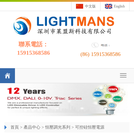
中文版
English
聯系電話：
15915368586
(86)
15915368586
Toggl
naviga
首頁
>
產品中心
>
恒壓調光系列
>
可控硅恒壓電源