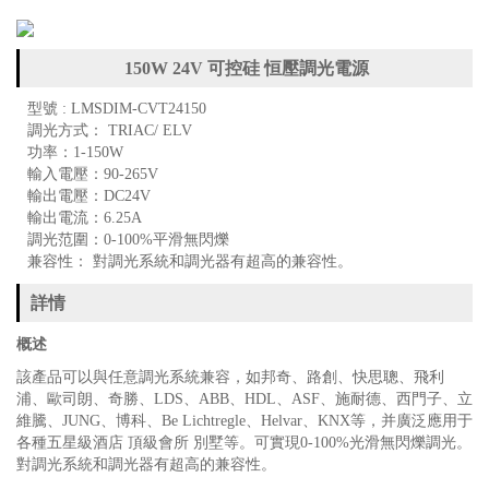
150W 24V 可控硅 恒壓調光電源
型號 : LMSDIM-CVT24150
調光方式： TRIAC/ ELV
功率：1-150W
輸入電壓：90-265V
輸出電壓：DC24V
輸出電流：6.25A
調光范圍：0-100%平滑無閃爍
兼容性： 對調光系統和調光器有超高的兼容性。
詳情
概述
該產品可以與任意調光系統兼容，如邦奇、路創、快思聰、飛利
浦、歐司朗、奇勝、LDS、ABB、HDL、ASF、施耐德、西門子、立
維騰、JUNG、博科、Be Lichtregle、Helvar、KNX等，并廣泛應用于
各種五星級酒店 頂級會所 別墅等。可實現0-100%光滑無閃爍調光。
對調光系統和調光器有超高的兼容性。