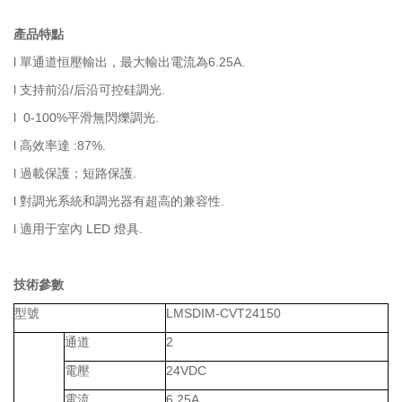
產品特點
l 單通道恒壓輸出，最大輸出電流為6.25A.
l 支持前沿/后沿可控硅調光.
l 0-100%平滑無閃爍調光.
l 高效率達
:87%.
l 過載保護；短路保護.
l 對調光系統和調光器有超高的兼容性.
l 適用于室內 LED 燈具.
技術參數
型號
LMSDIM-CVT24150
通道
2
電壓
24VDC
電流
6.25A