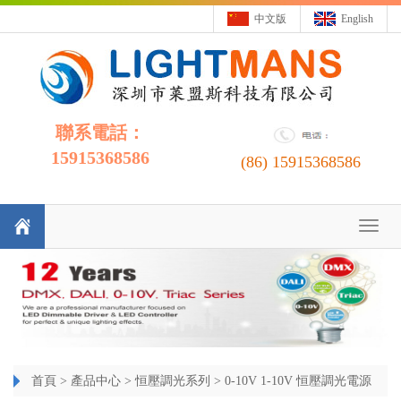
中文版
English
聯系電話：
15915368586
(86)
15915368586
Toggl
naviga
首頁
>
產品中心
>
恒壓調光系列
>
0-10V 1-10V 恒壓調光電源