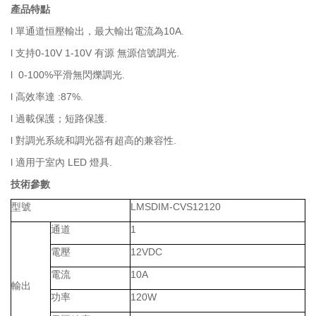
產品特點
l 單通道恒壓輸出，最大輸出電流為10A.
l 支持0-10V 1-10V 有源 無源信號調光.
l 0-100%平滑無閃爍調光.
l 高效率達
:87%.
l 過載保護；短路保護.
l 對調光系統和調光器有超高的兼容性.
l 適用于室內 LED 燈具.
技術參數
型號
LMSDIM-CVS12120
通道
1
電壓
12VDC
電流
10A
輸出
功率
120W