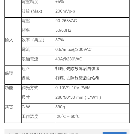
電壓精度
±5%
波紋
(Max)
200mVp-p
電壓
90-265VAC
頻率
50/60Hz
輸入
效率（典型）
87%
電流
0.5Amax@230VAC
浪涌電流
40A@230VAC
短路
打嗝
,
去除故障后自恢復
保護
過載
打嗝
,
去除故障后自恢復
功能
調光方式
0-10V/1-10V PWM
尺寸
288*50*30 mm ( L*W*H)
其它
G.W.
390g
工作溫度
-20
℃
~ 60
℃