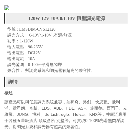
120W 12V 10A 0/1-10V 恒壓調光電源
型號 : LMSDIM-CVS12120
調光方式： 0-10V/1-10V ,有源/無源
功率：1-120W
輸入電壓：90-265V
輸出電壓：DC12V
輸出電流：10A
調光范圍：0-100%平滑無閃爍
兼容性： 對調光系統和調光器有超高的兼容性。
詳情
概述
該產品可以與任意調光系統兼容，如邦奇、路創、快思聰、飛利
浦、歐司朗、奇勝、LDS、ABB、HDL、ASF、施耐德、西門子、立
維騰、JUNG、博科、Be Lichtregle、Helvar、KNX等，并廣泛應用
于各種五星級酒店 頂級會所 別墅等。可實現0-100%光滑無閃爍調
光。對調光系統和調光器有超高的兼容性。