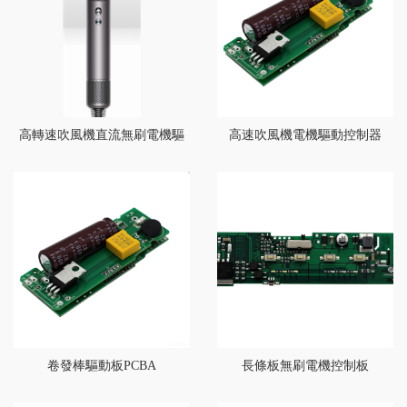
高轉速吹風機直流無刷電機驅
高速吹風機電機驅動控制器
動板
PCBA開發
卷發棒驅動板PCBA
長條板無刷電機控制板